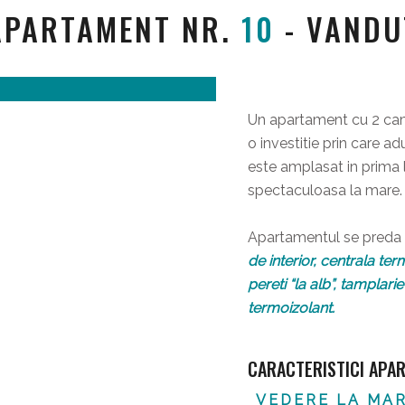
APARTAMENT NR.
10
- VANDU
Un apartament cu 2 ca
o investitie prin care a
este amplasat in prima l
spectaculoasa la mare.
Apartamentul se preda c
de interior, centrala ter
pereti “la alb”, tamplar
termoizolant.
CARACTERISTICI APA
VEDERE LA MA