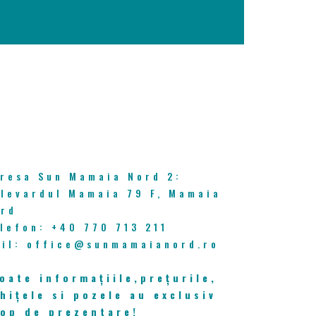
ONTACT
resa Sun Mamaia Nord 2:
levardul Mamaia 79 F, Mamaia
rd
lefon: +40 770 713 211
il: office@sunmamaianord.ro
oate informațiile,prețurile,
hițele si pozele au exclusiv
op de prezentare!