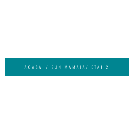
ARTAMENT NR.
ETAJ 2
ACASA
SUN MAMAIA/ ETAJ 2