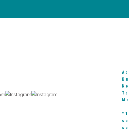
C
Ad
Bu
No
Te
Ma
*T
sc
sc