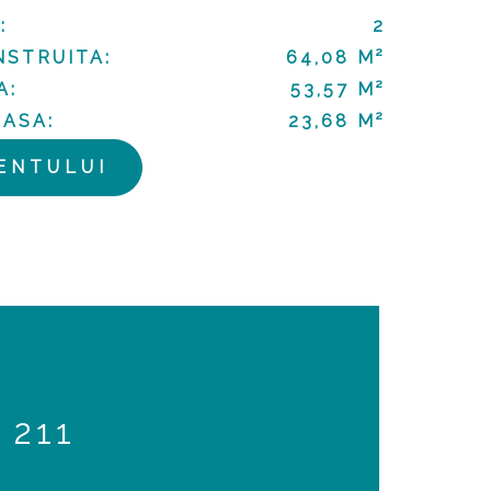
:
2
NSTRUITA:
64,08 M²
A:
53,57 M²
ASA:
23,68 M²
ENTULUI
 211