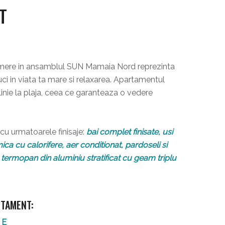
T
mere in ansamblul SUN Mamaia Nord reprezinta
duci in viata ta mare si relaxarea. Apartamentul
inie la plaja, ceea ce garanteaza o vedere
u urmatoarele finisaje:
bai complet finisate, usi
mica cu calorifere, aer conditionat, pardoseli si
ie termopan din aluminiu stratificat cu geam triplu
RTAMENT:
RE